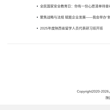
时代”主题研修班
全民国家安全教育日：你有一份心愿清单待查
聚焦战略与法规 赋能企业发展——我会举办“
续发展战略及法规政策解读”主题大讲堂活动
2025年度陕西省留学人员代表研习班开班
Copyright2020-2026，
陕