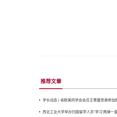
推荐文章
学长动态 | 省欧美同学会会员王菁蕾受邀参
庆祝建党105周年暨《中俄睦邻友好合作条约》
西北工业大学举办归国留学人员“学习‘两弹一