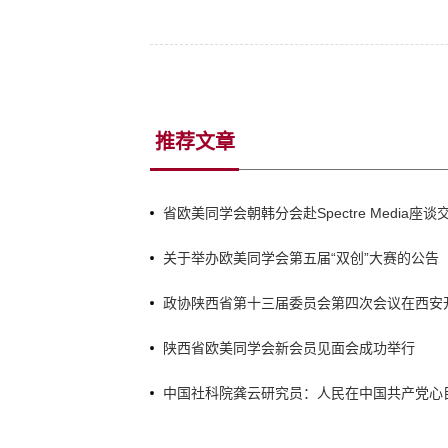
推荐文章
省欧美同学会朝韩分会赴Spectre Media座谈
关于举办欧美同学会第五届“双创”大赛的公告
政协陕西省第十三届委员会第四次会议在西安
会祝贺 徐新荣作报告
陕西省欧美同学会新会员见面会成功举行
中国社科院龚云研究员：人民在中国共产党心