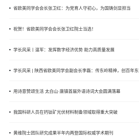
省欧美同学会会长张卫红：为党育人守初心，为国铸剑显担当
祝贺！省欧美同学会会长张卫红院士当选！
学长风采丨温军：发挥数字经济优势 助力高质量发展
学长风采 | 陕西省欧美同学会副会长李磊：传东岭精神，创百年东
用诗意赞颂生活 太白山·唐镇首届外语诗词大会圆满落幕
我国科研人员在钙钛矿光伏材料制备领域取得重大突破
黄维院士团队研究成果半年内两登国际权威学术期刊