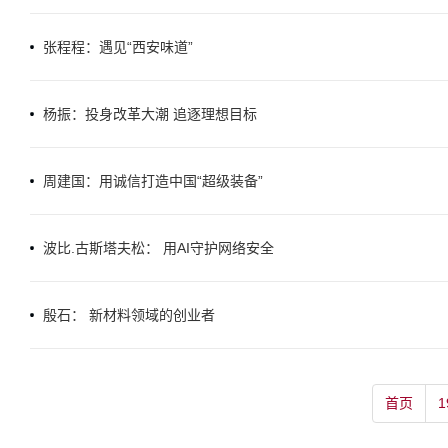
张程程：遇见“西安味道”
杨振：投身改革大潮 追逐理想目标
周建国：用诚信打造中国“超级装备”
波比.古斯塔夫松： 用AI守护网络安全
殷石： 新材料领域的创业者
首页
1