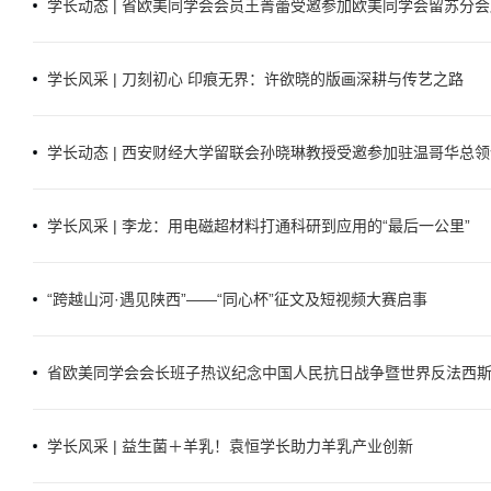
学长动态 | 省欧美同学会会员王菁蕾受邀参加欧美同学会留苏分
学长风采 | 刀刻初心 印痕无界：许欲晓的版画深耕与传艺之路
学长动态 | 西安财经大学留联会孙晓琳教授受邀参加驻温哥华总领
学长风采 | 李龙：用电磁超材料打通科研到应用的“最后一公里”
“跨越山河·遇见陕西”——“同心杯”征文及短视频大赛启事
省欧美同学会会长班子热议纪念中国人民抗日战争暨世界反法西斯战
学长风采 | 益生菌＋羊乳！袁恒学长助力羊乳产业创新