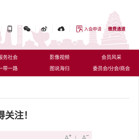
入会申请
缴费通道
服务社会
影像视频
会员风采
一带一路
图说海归
委员会/分会/商会
得关注！
|