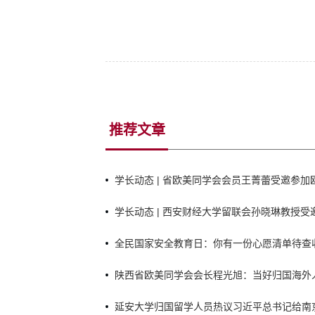
推荐文章
学长动态 | 省欧美同学会会员王菁蕾受邀参
庆祝建党105周年暨《中俄睦邻友好合作条约》
学长动态 | 西安财经大学留联会孙晓琳教授
馆庆祝中国共产党成立105周年座谈会
全民国家安全教育日：你有一份心愿清单待查
陕西省欧美同学会会长程光旭：当好归国海外
延安大学归国留学人员热议习近平总书记给南