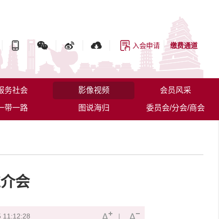
入会申请
缴费通道
服务社会
影像视频
会员风采
一带一路
图说海归
委员会/分会/商会
推介会
11:12:28
|