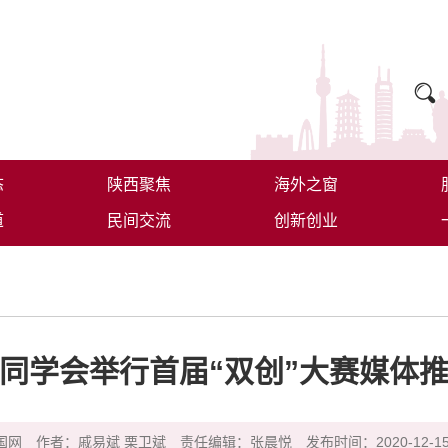
态
陕西聚焦
海外之窗
道
民间交流
创新创业
同学会举行首届“双创”大赛媒体
国网
作者：戚易斌 栗卫斌
责任编辑：张晨悦
发布时间：2020-12-15 