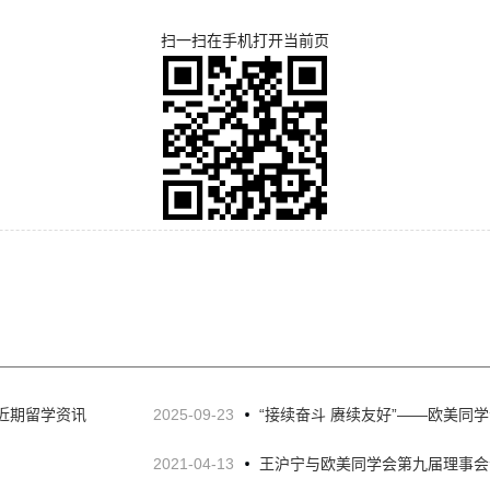
扫一扫在手机打开当前页
—近期留学资讯
2025-09-23
“接续奋斗 赓续友好”——欧美同
2021-04-13
《中俄睦邻友好合作条约》签署25
王沪宁与欧美同学会第九届理事会