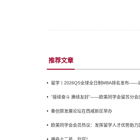
推荐文章
留学丨2026QS全球全日制MBA排名发布—
“接续奋斗 赓续友好”——欧美同学会留苏分会
《中俄睦邻友好合作条约》签署25周年主题音
秦创原发展论坛在西咸新区举办
欧美同学会会员热议：发挥留学人才优势助力
神舟十二号，升空！