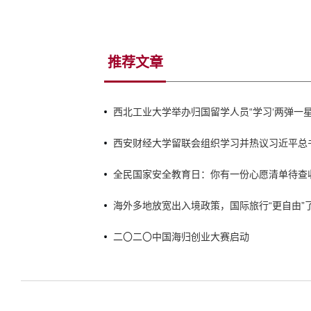
推荐文章
西北工业大学举办归国留学人员“学习‘两弹一
时代”主题研修班
西安财经大学留联会组织学习并热议习近平总
归国青年学者回信精神
全民国家安全教育日：你有一份心愿清单待查
海外多地放宽出入境政策，国际旅行“更自由”
二〇二〇中国海归创业大赛启动