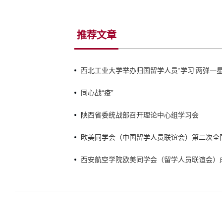
推荐文章
西北工业大学举办归国留学人员“学习‘两弹一
时代”主题研修班
同心战“疫”
陕西省委统战部召开理论中心组学习会
欧美同学会（中国留学人员联谊会）第二次全
李干杰出席开幕会并讲话
西安航空学院欧美同学会（留学人员联谊会）