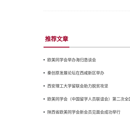
推荐文章
欧美同学会举办海归恳谈会
秦创原发展论坛在西咸新区举办
西安理工大学留联会助力脱贫攻坚
欧美同学会（中国留学人员联谊会）第二次全
李干杰出席开幕会并讲话
陕西省欧美同学会新会员见面会成功举行