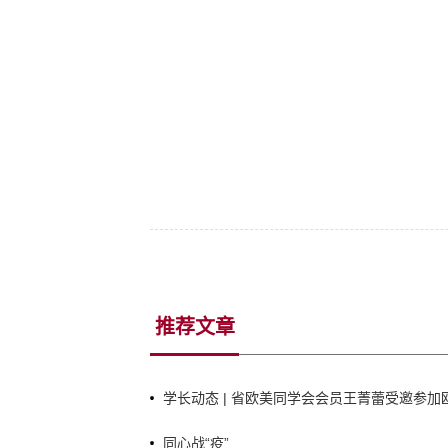
推荐文章
学长动态 | 省欧美同学会会员王菁蕾受邀参
庆祝建党105周年暨《中俄睦邻友好合作条约》
同心战“疫”